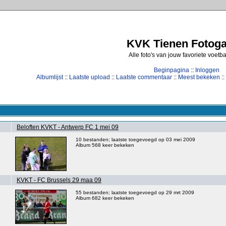
KVK Tienen Fotogal
Alle foto's van jouw favoriete voetb
Beginpagina
::
Inloggen
Albumlijst
::
Laatste upload
::
Laatste commentaar
::
Meest bekeken
::
Beloften KVKT - Antwerp FC 1 mei 09
10 bestanden; laatste toegevoegd op 03 mei 2009
Album 568 keer bekeken
KVKT - FC Brussels 29 maa 09
55 bestanden; laatste toegevoegd op 29 mrt 2009
Album 682 keer bekeken