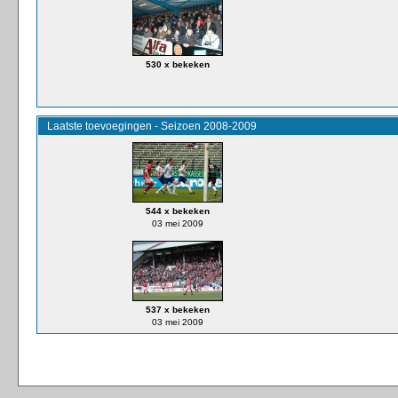
530 x bekeken
Laatste toevoegingen - Seizoen 2008-2009
544 x bekeken
03 mei 2009
537 x bekeken
03 mei 2009