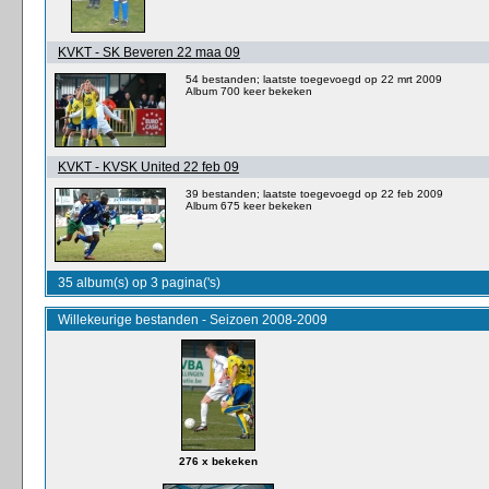
KVKT - SK Beveren 22 maa 09
54 bestanden; laatste toegevoegd op 22 mrt 2009
Album 700 keer bekeken
KVKT - KVSK United 22 feb 09
39 bestanden; laatste toegevoegd op 22 feb 2009
Album 675 keer bekeken
35 album(s) op 3 pagina('s)
Willekeurige bestanden - Seizoen 2008-2009
276 x bekeken