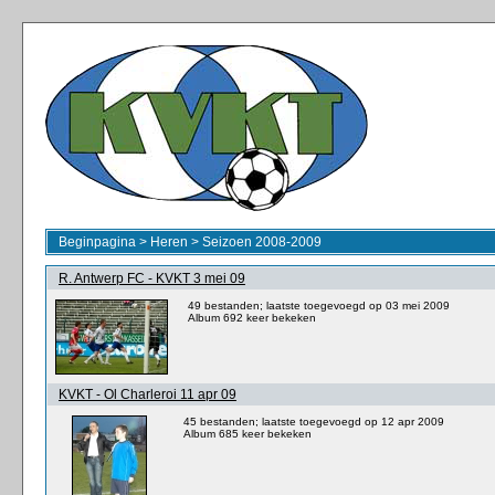
Beginpagina
>
Heren
>
Seizoen 2008-2009
R. Antwerp FC - KVKT 3 mei 09
49 bestanden; laatste toegevoegd op 03 mei 2009
Album 692 keer bekeken
KVKT - Ol Charleroi 11 apr 09
45 bestanden; laatste toegevoegd op 12 apr 2009
Album 685 keer bekeken