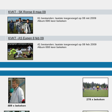
KVKT - SK Ronse 8 maa 09
61 bestanden; laatste toegevoegd op 08 mrt 2009
Album 696 keer bekeken
KVKT - AS Eupen 8 feb 09
41 bestanden; laatste toegevoegd op 08 feb 2009
Album 668 keer bekeken
278 x bekeken
489 x bekeken