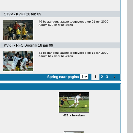
STVV - KVKT 28 feb 09
46 bestanden; laatste toegevoegd op 01 mrt 2009
Album 670 keer bekeken
KVKT - RFC Doornik 18 jan 09
44 bestanden; laatste toegevoegd op 18 jan 2009
Album 667 keer bekeken
Spring naar pagina
1
2
3
423 x bekeken