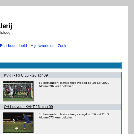
erij
alploeg!
Best beoordeeld
::
Mijn favorieten
::
Zoek
KVKT - RFC Luik 26 apr 09
68 bestanden; laatste toegevoegd op 26 apr 2009
Album 696 keer bekeken
OH Leuven - KVKT 26 maa 09
30 bestanden; laatste toegevoegd op 26 mrt 2009
Album 673 keer bekeken