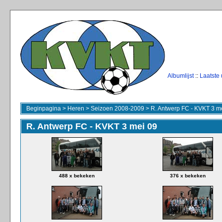
Albumlijst
::
Laatste
Beginpagina
>
Heren
>
Seizoen 2008-2009
>
R. Antwerp FC - KVKT 3 m
R. Antwerp FC - KVKT 3 mei 09
488 x bekeken
376 x bekeken