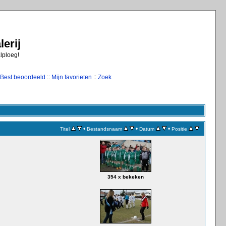
erij
alploeg!
Best beoordeeld
::
Mijn favorieten
::
Zoek
•
•
•
Titel
Bestandsnaam
Datum
Positie
354 x bekeken