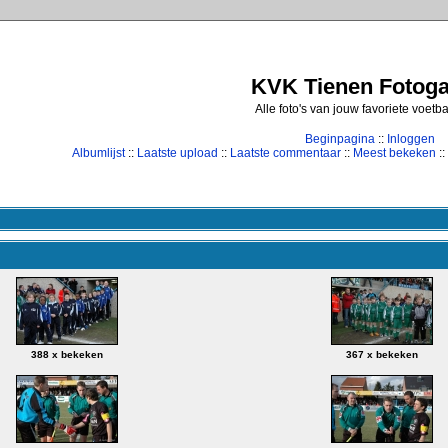
KVK Tienen Fotogal
Alle foto's van jouw favoriete voetb
Beginpagina
::
Inloggen
Albumlijst
::
Laatste upload
::
Laatste commentaar
::
Meest bekeken
::
388 x bekeken
367 x bekeken