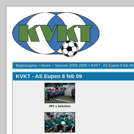
Beginpagina
>
Heren
>
Seizoen 2008-2009
>
KVKT - AS Eupen 8 feb 09
KVKT - AS Eupen 8 feb 09
451 x bekeken