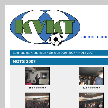
Albumlijst
::
Laatste
Beginpagina
>
Algemeen
>
Seizoen 2006-2007
>
NOTS 2007
NOTS 2007
394 x bekeken
313 x bekeken