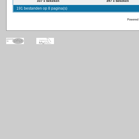
337 x bekeken
397 x bekeken
191 bestanden op 8 pagina(s)
Powered