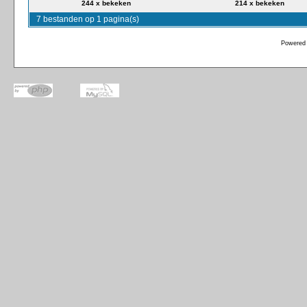
244 x bekeken
214 x bekeken
7 bestanden op 1 pagina(s)
Powered