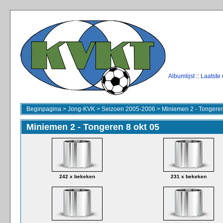
Albumlijst
::
Laatste
Beginpagina
>
Jong-KVK
>
Seizoen 2005-2006
>
Miniemen 2 - Tongeren
Miniemen 2 - Tongeren 8 okt 05
242 x bekeken
231 x bekeken