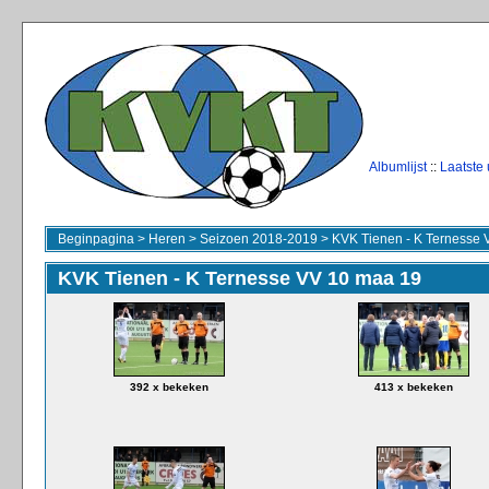
Albumlijst
::
Laatste
Beginpagina
>
Heren
>
Seizoen 2018-2019
>
KVK Tienen - K Ternesse 
KVK Tienen - K Ternesse VV 10 maa 19
392 x bekeken
413 x bekeken