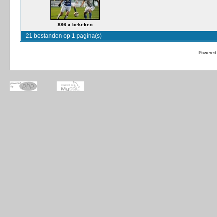
886 x bekeken
21 bestanden op 1 pagina(s)
Powered