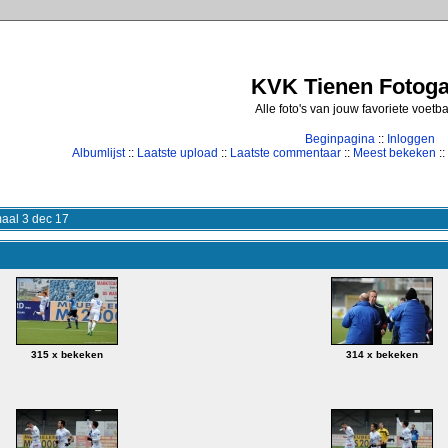
KVK Tienen Fotogal
Alle foto's van jouw favoriete voetb
Beginpagina
::
Inloggen
Albumlijst
::
Laatste upload
::
Laatste commentaar
::
Meest bekeken
::
aal 3 dec 17
315 x bekeken
314 x bekeken