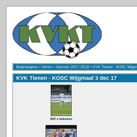
Beginpagina
>
Heren
>
Seizoen 2017-2018
>
KVK Tienen - KOSC Wijgm
KVK Tienen - KOSC Wijgmaal 3 dec 17
305 x bekeken