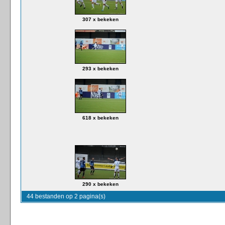
307 x bekeken
293 x bekeken
618 x bekeken
290 x bekeken
44 bestanden op 2 pagina(s)