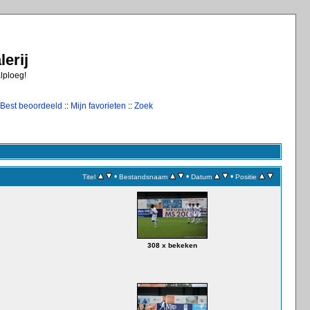
erij
alploeg!
Best beoordeeld
::
Mijn favorieten
::
Zoek
•
•
•
Titel
Bestandsnaam
Datum
Positie
308 x bekeken