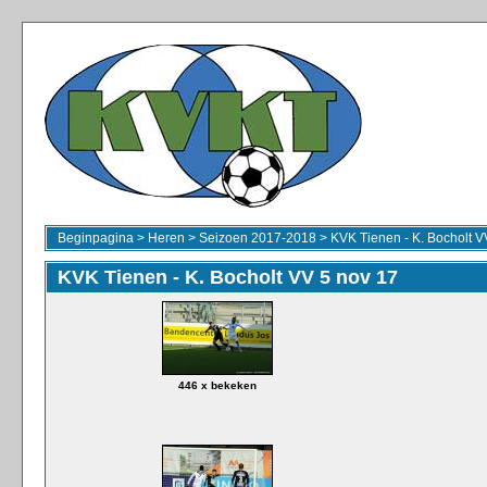
Beginpagina
>
Heren
>
Seizoen 2017-2018
>
KVK Tienen - K. Bocholt V
KVK Tienen - K. Bocholt VV 5 nov 17
446 x bekeken