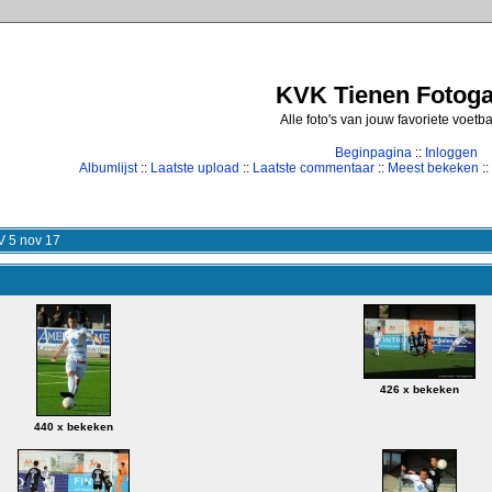
KVK Tienen Fotogal
Alle foto's van jouw favoriete voetb
Beginpagina
::
Inloggen
Albumlijst
::
Laatste upload
::
Laatste commentaar
::
Meest bekeken
::
V 5 nov 17
426 x bekeken
440 x bekeken