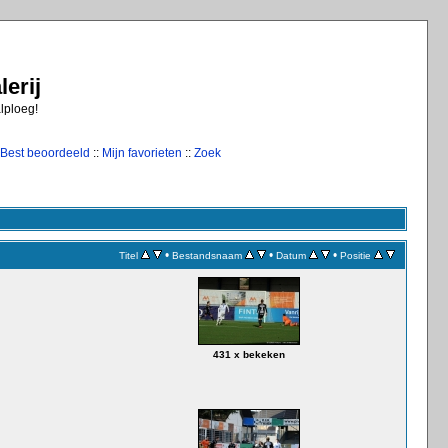
erij
alploeg!
Best beoordeeld
::
Mijn favorieten
::
Zoek
•
•
•
Titel
Bestandsnaam
Datum
Positie
431 x bekeken