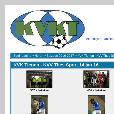
Albumlijst
::
Laatste
Beginpagina
>
Heren
>
Seizoen 2016-2017
>
KVK Tienen - KVV Thes Sp
KVK Tienen - KVV Thes Sport 14 jan 16
507 x bekeken
484 x bekeken