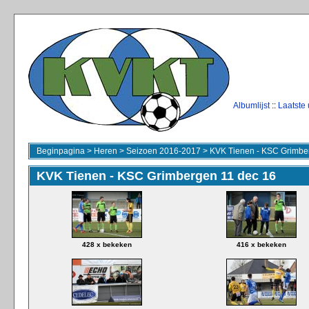
Albumlijst
::
Laatste
Beginpagina
>
Heren
>
Seizoen 2016-2017
>
KVK Tienen - KSC Grimbe
KVK Tienen - KSC Grimbergen 11 dec 16
428 x bekeken
416 x bekeken