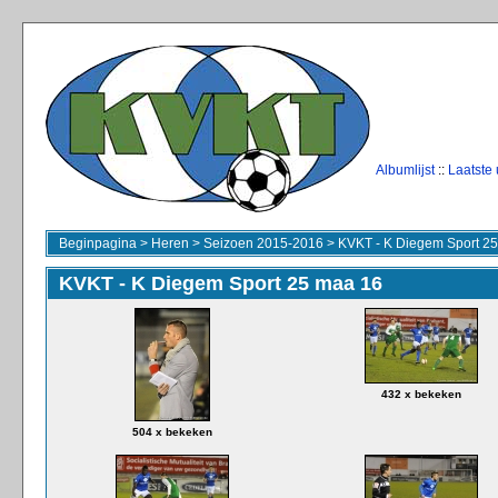
Albumlijst
::
Laatste
Beginpagina
>
Heren
>
Seizoen 2015-2016
>
KVKT - K Diegem Sport 2
KVKT - K Diegem Sport 25 maa 16
432 x bekeken
504 x bekeken