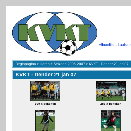
Albumlijst
::
Laatste
Beginpagina
>
Heren
>
Seizoen 2006-2007
>
KVKT - Dender 21 jan 07
KVKT - Dender 21 jan 07
309 x bekeken
286 x bekeken