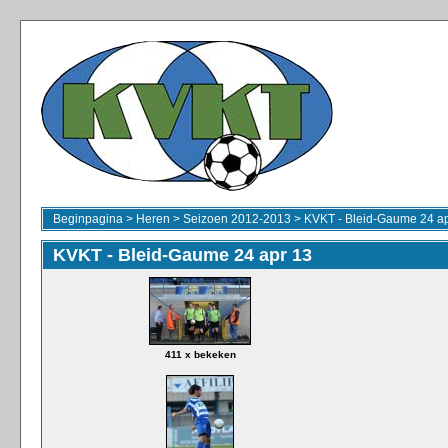
Beginpagina
>
Heren
>
Seizoen 2012-2013
>
KVKT - Bleid-Gaume 24 ap
KVKT - Bleid-Gaume 24 apr 13
411 x bekeken