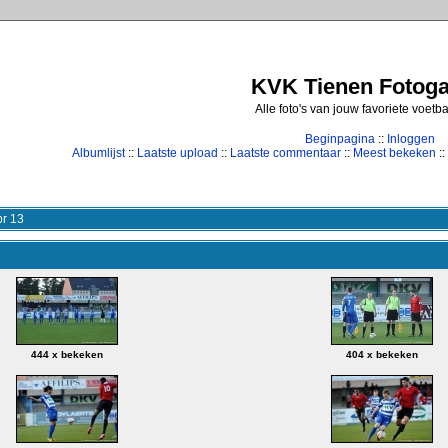
KVK Tienen Fotogal
Alle foto's van jouw favoriete voetb
Beginpagina
::
Inloggen
Albumlijst
::
Laatste upload
::
Laatste commentaar
::
Meest bekeken
::
r 13
444 x bekeken
404 x bekeken