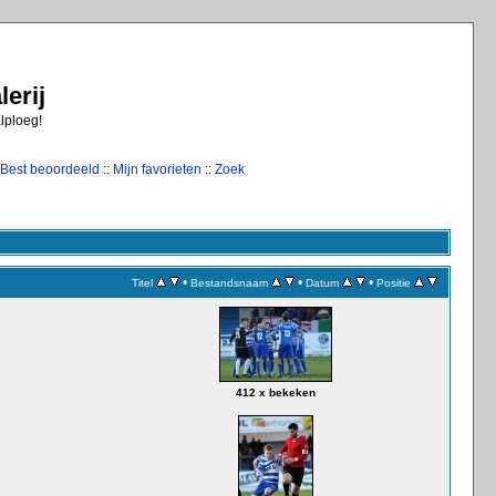
erij
alploeg!
Best beoordeeld
::
Mijn favorieten
::
Zoek
•
•
•
Titel
Bestandsnaam
Datum
Positie
412 x bekeken