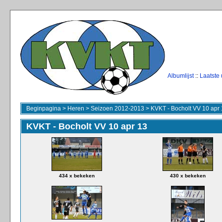
Albumlijst
::
Laatste
Beginpagina
>
Heren
>
Seizoen 2012-2013
>
KVKT - Bocholt VV 10 apr
KVKT - Bocholt VV 10 apr 13
434 x bekeken
430 x bekeken