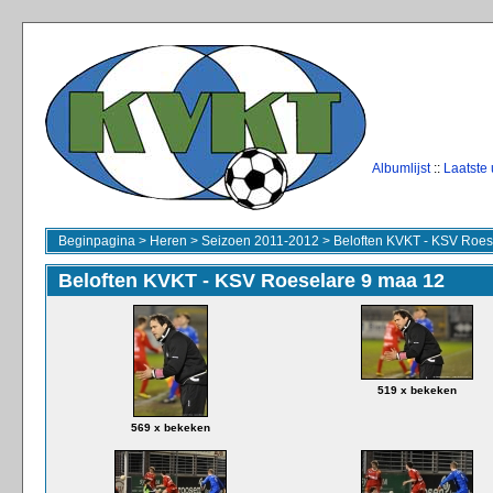
Albumlijst
::
Laatste
Beginpagina
>
Heren
>
Seizoen 2011-2012
>
Beloften KVKT - KSV Roes
Beloften KVKT - KSV Roeselare 9 maa 12
519 x bekeken
569 x bekeken