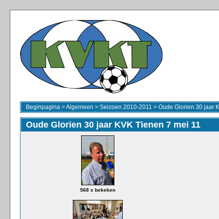
Beginpagina
>
Algemeen
>
Seizoen 2010-2011
>
Oude Glorien 30 jaar 
Oude Glorien 30 jaar KVK Tienen 7 mei 11
568 x bekeken