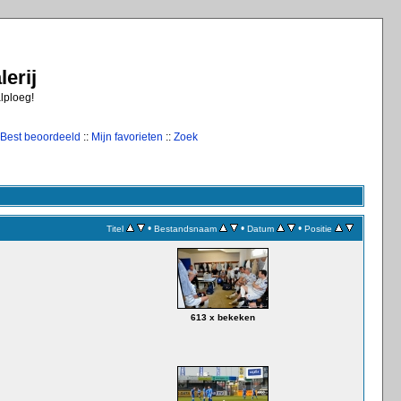
erij
alploeg!
Best beoordeeld
::
Mijn favorieten
::
Zoek
•
•
•
Titel
Bestandsnaam
Datum
Positie
613 x bekeken