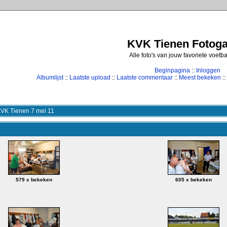
KVK Tienen Fotogal
Alle foto's van jouw favoriete voetb
Beginpagina
::
Inloggen
Albumlijst
::
Laatste upload
::
Laatste commentaar
::
Meest bekeken
::
KVK Tienen 7 mei 11
579 x bekeken
605 x bekeken