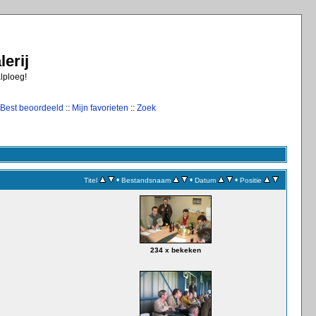
erij
alploeg!
Best beoordeeld
::
Mijn favorieten
::
Zoek
•
•
•
Titel
Bestandsnaam
Datum
Positie
234 x bekeken