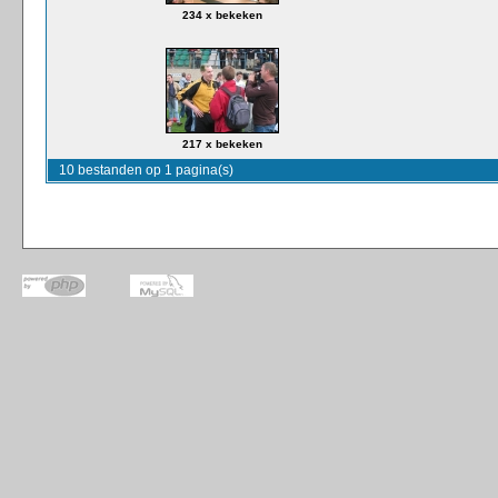
234 x bekeken
217 x bekeken
10 bestanden op 1 pagina(s)