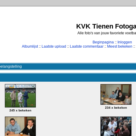
KVK Tienen Fotogal
Alle foto's van jouw favoriete voetb
Beginpagina
::
Inloggen
Albumlijst
::
Laatste upload
::
Laatste commentaar
::
Meest bekeken
::
elangstelling
234 x bekeken
245 x bekeken