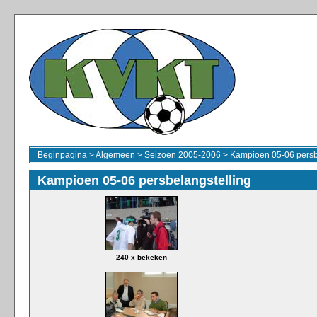
Beginpagina
>
Algemeen
>
Seizoen 2005-2006
>
Kampioen 05-06 persb
Kampioen 05-06 persbelangstelling
240 x bekeken