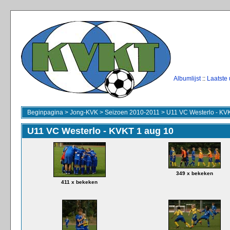
Albumlijst
::
Laatste
Beginpagina
>
Jong-KVK
>
Seizoen 2010-2011
>
U11 VC Westerlo - KV
U11 VC Westerlo - KVKT 1 aug 10
349 x bekeken
411 x bekeken