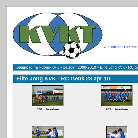
Albumlijst
::
Laatste
Beginpagina
>
Jong-KVK
>
Seizoen 2009-2010
>
Elite Jong KVK - RC G
Elite Jong KVK - RC Genk 28 apr 10
638 x bekeken
781 x bekeken