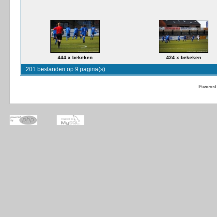
444 x bekeken
424 x bekeken
201 bestanden op 9 pagina(s)
Powered