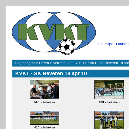
Albumlijst
::
Laatste
Beginpagina
>
Heren
>
Seizoen 2009-2010
>
KVKT - SK Beveren 18 apr
KVKT - SK Beveren 18 apr 10
500 x bekeken
433 x bekeken
410 x bekeken