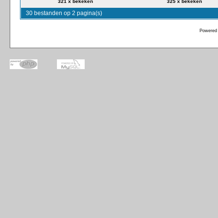
321 x bekeken
325 x bekeken
30 bestanden op 2 pagina(s)
Powered