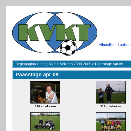
Albumlijst
::
Laatste
Beginpagina
>
Jong-KVK
>
Seizoen 2008-2009
>
Paasstage apr 09
Paasstage apr 09
316 x bekeken
311 x bekeken