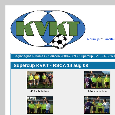
Albumlijst
::
Laatste
Beginpagina
>
Dames
>
Seizoen 2008-2009
>
Supercup KVKT - RSCA 1
Supercup KVKT - RSCA 14 aug 08
413 x bekeken
384 x bekeken