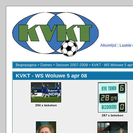
Albumlijst
::
Laatste
Beginpagina
>
Dames
>
Seizoen 2007-2008
>
KVKT - WS Woluwe 5 apr
KVKT - WS Woluwe 5 apr 08
294 x bekeken
287 x bekeken