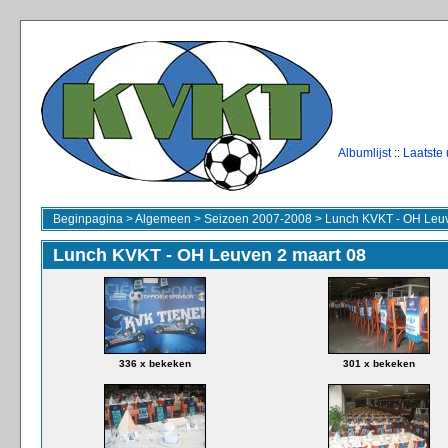
Albumlijst
::
Laatste
Beginpagina
>
Algemeen
>
Seizoen 2007-2008
>
Lunch KVKT - OH Leuv
Lunch KVKT - OH Leuven 2 maart 08
336 x bekeken
301 x bekeken