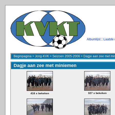
Albumlijst
::
Laatste
Beginpagina
>
Jong-KVK
>
Seizoen 2005-2006
>
Dagje aan zee met m
Dagje aan zee met miniemen
327 x bekeken
416 x bekeken