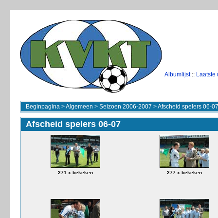
Albumlijst
::
Laatste
Beginpagina
>
Algemeen
>
Seizoen 2006-2007
>
Afscheid spelers 06-0
Afscheid spelers 06-07
271 x bekeken
277 x bekeken