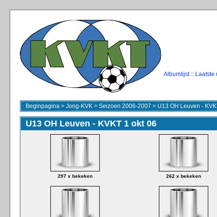
Albumlijst
::
Laatste
Beginpagina
>
Jong-KVK
>
Seizoen 2006-2007
>
U13 OH Leuven - KVKT
U13 OH Leuven - KVKT 1 okt 06
297 x bekeken
262 x bekeken