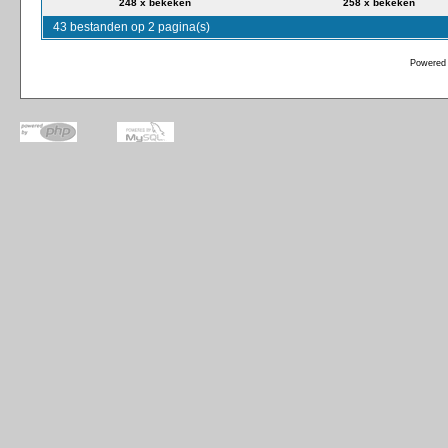
248 x bekeken
258 x bekeken
43 bestanden op 2 pagina(s)
Powered