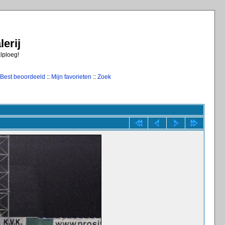
erij
alploeg!
Best beoordeeld
::
Mijn favorieten
::
Zoek