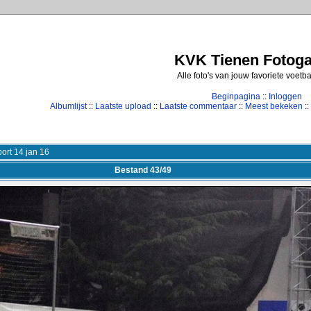
KVK Tienen Fotogal
Alle foto's van jouw favoriete voetb
Beginpagina
::
Inloggen
Albumlijst
::
Laatste upload
::
Laatste commentaar
::
Meest bekeken
::
ort 14 jan 16
Bestand 43/49