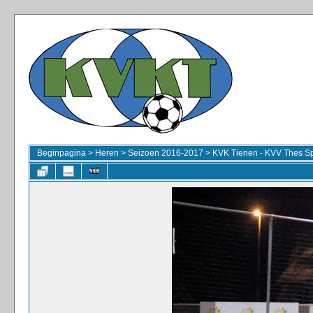
Beginpagina
>
Heren
>
Seizoen 2016-2017
>
KVK Tienen - KVV Thes Sp