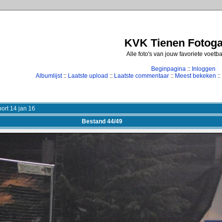
KVK Tienen Fotogal
Alle foto's van jouw favoriete voetb
Beginpagina
::
Inloggen
Albumlijst
::
Laatste upload
::
Laatste commentaar
::
Meest bekeken
::
ort 14 jan 16
Bestand 44/49