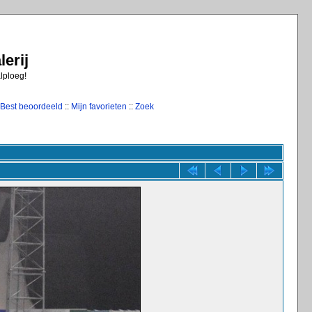
erij
alploeg!
Best beoordeeld
::
Mijn favorieten
::
Zoek