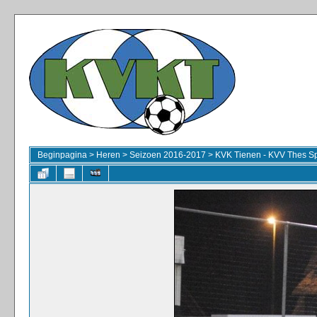
Beginpagina
>
Heren
>
Seizoen 2016-2017
>
KVK Tienen - KVV Thes Sp