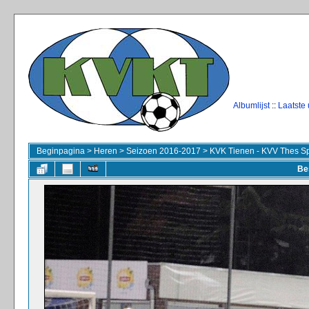
Albumlijst
::
Laatste
Beginpagina
>
Heren
>
Seizoen 2016-2017
>
KVK Tienen - KVV Thes Sp
Be