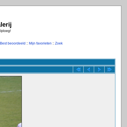
erij
alploeg!
Best beoordeeld
::
Mijn favorieten
::
Zoek