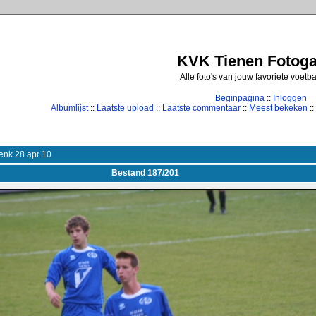
KVK Tienen Fotogal
Alle foto's van jouw favoriete voetb
Beginpagina
::
Inloggen
Albumlijst
::
Laatste upload
::
Laatste commentaar
::
Meest bekeken
::
enk 28 apr 10
Bestand 187/201