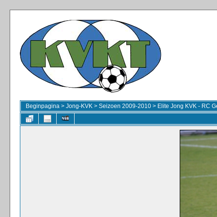
Beginpagina
>
Jong-KVK
>
Seizoen 2009-2010
>
Elite Jong KVK - RC G