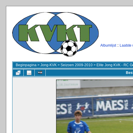
Albumlijst
::
Laatste
Beginpagina
>
Jong-KVK
>
Seizoen 2009-2010
>
Elite Jong KVK - RC G
Bes