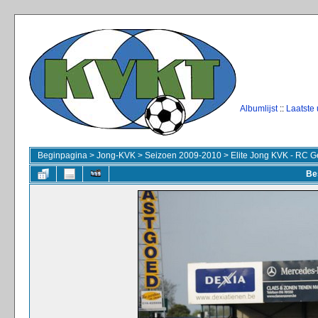
Albumlijst
::
Laatste
Beginpagina
>
Jong-KVK
>
Seizoen 2009-2010
>
Elite Jong KVK - RC G
Be