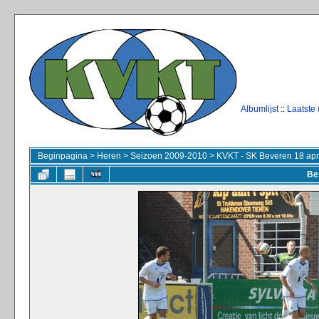
Albumlijst
::
Laatste
Beginpagina
>
Heren
>
Seizoen 2009-2010
>
KVKT - SK Beveren 18 apr
Be