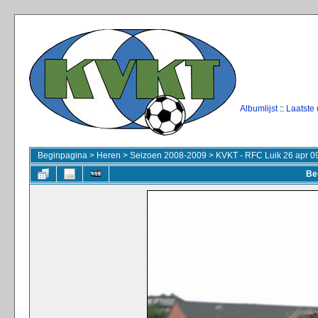
Albumlijst
::
Laatste
Beginpagina
>
Heren
>
Seizoen 2008-2009
>
KVKT - RFC Luik 26 apr 0
Be