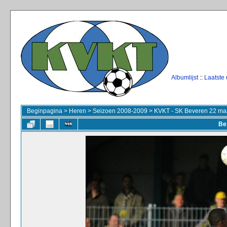
Albumlijst
::
Laatste
Beginpagina
>
Heren
>
Seizoen 2008-2009
>
KVKT - SK Beveren 22 ma
Be