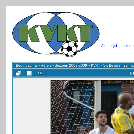
Albumlijst
::
Laatste
Beginpagina
>
Heren
>
Seizoen 2008-2009
>
KVKT - SK Beveren 22 ma
Be