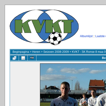
Albumlijst
::
Laatste
Beginpagina
>
Heren
>
Seizoen 2008-2009
>
KVKT - SK Ronse 8 maa 0
Be