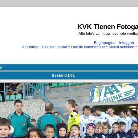
KVK Tienen Fotogal
Alle foto's van jouw favoriete voetb
Beginpagina
::
Inloggen
Albumlijst
::
Laatste upload
::
Laatste commentaar
::
Meest bekeken
::
9
Bestand 1/61