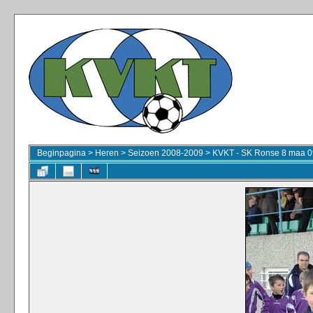
Beginpagina
>
Heren
>
Seizoen 2008-2009
>
KVKT - SK Ronse 8 maa 0