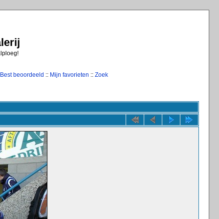
erij
alploeg!
Best beoordeeld
::
Mijn favorieten
::
Zoek