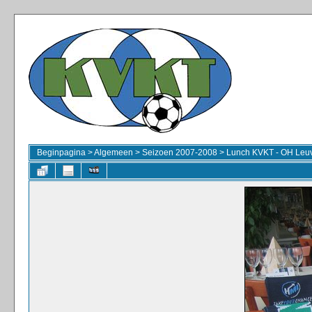
Beginpagina
>
Algemeen
>
Seizoen 2007-2008
>
Lunch KVKT - OH Leuv