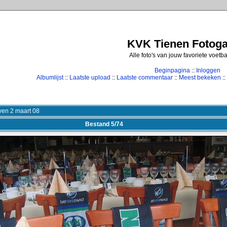
KVK Tienen Fotogal
Alle foto's van jouw favoriete voetb
Beginpagina
::
Inloggen
Albumlijst
::
Laatste upload
::
Laatste commentaar
::
Meest bekeken
::
en 2 maart 08
Bestand 5/74