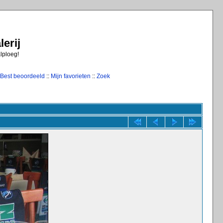
erij
alploeg!
Best beoordeeld
::
Mijn favorieten
::
Zoek