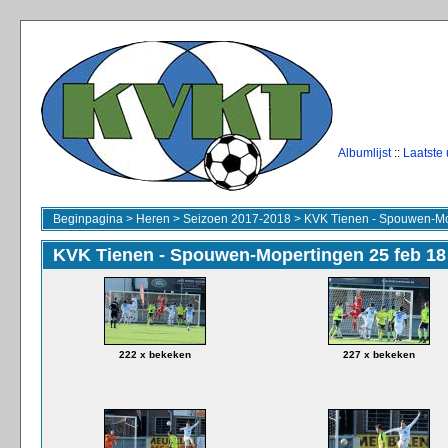
Albumlijst
::
Laatste
Beginpagina
>
Heren
>
Seizoen 2017-2018
>
KVK Tienen - Spouwen-Mo
KVK Tienen - Spouwen-Mopertingen 25 feb 18
222 x bekeken
227 x bekeken