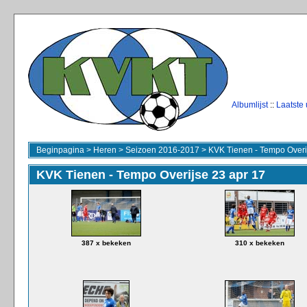
Albumlijst
::
Laatste
Beginpagina
>
Heren
>
Seizoen 2016-2017
>
KVK Tienen - Tempo Overi
KVK Tienen - Tempo Overijse 23 apr 17
387 x bekeken
310 x bekeken