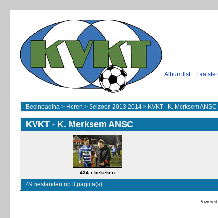
Albumlijst
::
Laatste
Beginpagina
>
Heren
>
Seizoen 2013-2014
>
KVKT - K. Merksem ANSC
KVKT - K. Merksem ANSC
434 x bekeken
49 bestanden op 3 pagina(s)
Powered