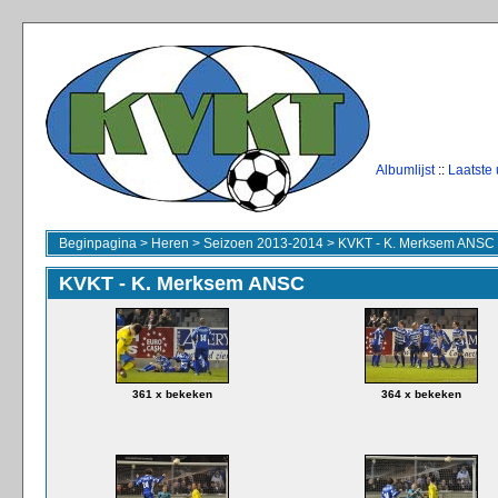
Albumlijst
::
Laatste
Beginpagina
>
Heren
>
Seizoen 2013-2014
>
KVKT - K. Merksem ANSC
KVKT - K. Merksem ANSC
361 x bekeken
364 x bekeken