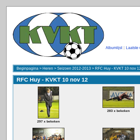
Albumlijst
::
Laatste
Beginpagina
>
Heren
>
Seizoen 2012-2013
>
RFC Huy - KVKT 10 nov 1
RFC Huy - KVKT 10 nov 12
283 x bekeken
297 x bekeken