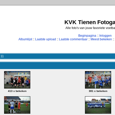
KVK Tienen Fotogal
Alle foto's van jouw favoriete voetb
Beginpagina
::
Inloggen
Albumlijst
::
Laatste upload
::
Laatste commentaar
::
Meest bekeken
::
 11
413 x bekeken
381 x bekeken