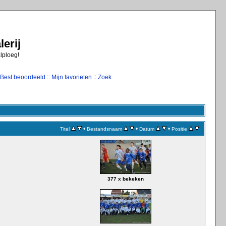
erij
alploeg!
Best beoordeeld
::
Mijn favorieten
::
Zoek
•
•
•
Titel
Bestandsnaam
Datum
Positie
377 x bekeken