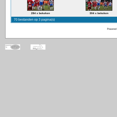
284 x bekeken
304 x bekeken
70 bestanden op 3 pagina(s)
Powered