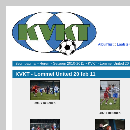
Albumlijst
::
Laatste
Beginpagina
>
Heren
>
Seizoen 2010-2011
>
KVKT - Lommel United 20 
KVKT - Lommel United 20 feb 11
291 x bekeken
287 x bekeken