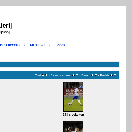
erij
alploeg!
Best beoordeeld
::
Mijn favorieten
::
Zoek
•
•
•
Titel
Bestandsnaam
Datum
Positie
248 x bekeken