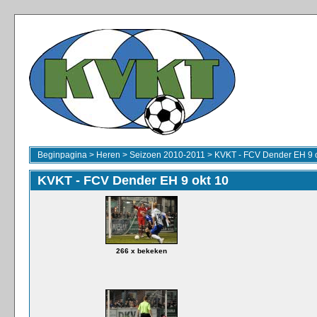
Beginpagina
>
Heren
>
Seizoen 2010-2011
>
KVKT - FCV Dender EH 9 o
KVKT - FCV Dender EH 9 okt 10
266 x bekeken