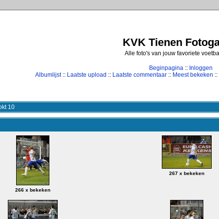
KVK Tienen Fotogal
Alle foto's van jouw favoriete voetb
Beginpagina
::
Inloggen
Albumlijst
::
Laatste upload
::
Laatste commentaar
::
Meest bekeken
::
kt 10
267 x bekeken
266 x bekeken