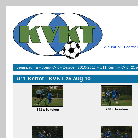
Albumlijst
::
Laatste
Beginpagina
>
Jong-KVK
>
Seizoen 2010-2011
>
U11 Kermt - KVKT 25 
U11 Kermt - KVKT 25 aug 10
296 x bekeken
391 x bekeken